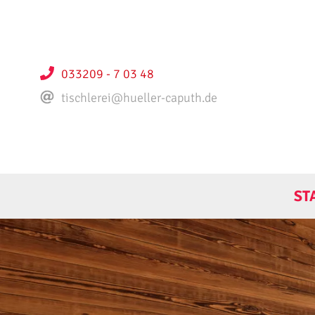
033209 - 7 03 48
tischlerei@hueller-caputh.de
ST