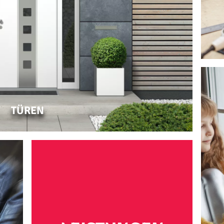
zum Möbelbau
TÜREN
FENSTER
Tischlerei für
Fenster mit Sicherheitsverglasung in
Berlin-Grunewald
oder Umgebung
wald