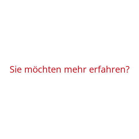
Sie möchten mehr erfahren?
in-Grunewald beauftragen? Oder wünschen einen Termin 
rufen Sie uns direkt unter 033209 - 7 03 48 an und teile
z übernehmen unsere Tischler gern auch Ihre Herausfor