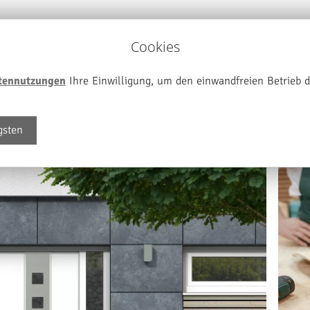
Cookies
tennutzungen
Ihre Einwilligung, um den einwandfreien Betrieb d
gsten
MÖBEL NACH MASS
Tischler für
Möbelbau im Raum
Berlin-Grunewald