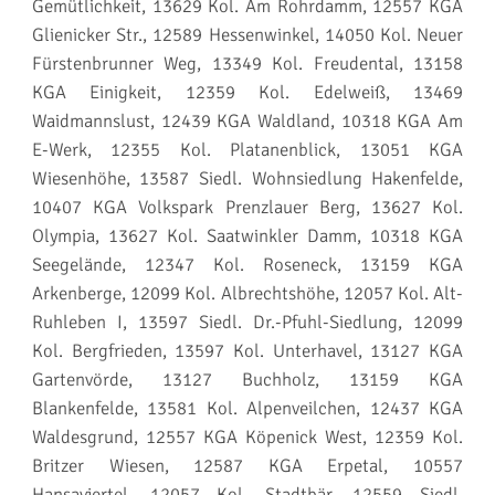
Gemütlichkeit, 13629 Kol. Am Rohrdamm, 12557 KGA
Glienicker Str., 12589 Hessenwinkel, 14050 Kol. Neuer
Fürstenbrunner Weg, 13349 Kol. Freudental, 13158
KGA Einigkeit, 12359 Kol. Edelweiß, 13469
Waidmannslust, 12439 KGA Waldland, 10318 KGA Am
E-Werk, 12355 Kol. Platanenblick, 13051 KGA
Wiesenhöhe, 13587 Siedl. Wohnsiedlung Hakenfelde,
10407 KGA Volkspark Prenzlauer Berg, 13627 Kol.
Olympia, 13627 Kol. Saatwinkler Damm, 10318 KGA
Seegelände, 12347 Kol. Roseneck, 13159 KGA
Arkenberge, 12099 Kol. Albrechtshöhe, 12057 Kol. Alt-
Ruhleben I, 13597 Siedl. Dr.-Pfuhl-Siedlung, 12099
Kol. Bergfrieden, 13597 Kol. Unterhavel, 13127 KGA
Gartenvörde, 13127 Buchholz, 13159 KGA
Blankenfelde, 13581 Kol. Alpenveilchen, 12437 KGA
Waldesgrund, 12557 KGA Köpenick West, 12359 Kol.
Britzer Wiesen, 12587 KGA Erpetal, 10557
Hansaviertel, 12057 Kol. Stadtbär, 12559 Siedl.