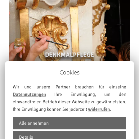
e
DENKMALPFLEGE
Cookies
Wir und unsere Partner brauchen für einzelne
Datennutzungen
Ihre Einwilligung, um den
einwandfreien Betrieb dieser Webseite zu gewährleisten.
Ihre Einwilligung können Sie jederzeit
widerrufen
.
INNENAUSBAU NACH MASS
Alle annehmen
Details