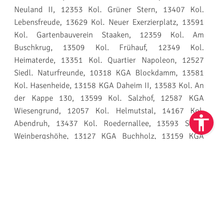
Neuland II, 12353 Kol. Grüner Stern, 13407 Kol.
Lebensfreude, 13629 Kol. Neuer Exerzierplatz, 13591
Kol. Gartenbauverein Staaken, 12359 Kol. Am
Buschkrug, 13509 Kol. Frühauf, 12349 Kol.
Heimaterde, 13351 Kol. Quartier Napoleon, 12527
Siedl. Naturfreunde, 10318 KGA Blockdamm, 13581
Kol. Hasenheide, 13158 KGA Daheim II, 13583 Kol. An
der Kappe 130, 13599 Kol. Salzhof, 12587 KGA
Wiesengrund, 12057 Kol. Helmutstal, 14167 Kol.
Abendruh, 13437 Kol. Roedernallee, 13593 Siedl.
Weinbergshöhe, 13127 KGA Buchholz, 13159 KGA
Waldeck, 13627 Kol. Frischer Wind, 12057 Kol. Treue
Seele, 13629 Siedl. Siedlungsverein Siemensstadt,
10315 KGA Bielefeld, 13089 KGA Familiengärten,
13158 KGA Wohnen im Grünen, 12489 KGA
Teltowkanal III, 12623 Mahlsdorf, 12683 KGA Neues
Leben, 13627 Kol. Löwe, 13629 Kol. Vor den Toren IV,